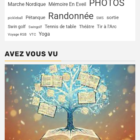
PHOTOS
Marche Nordique
Mémoire En Eveil
Randonnée
Pétanque
sortie
pickleball
SMS
Tir à l'Arc
Swin golf
Tennis de table
Théâtre
Swingolf
Yoga
Voyage RSB
VTC
AVEZ VOUS VU