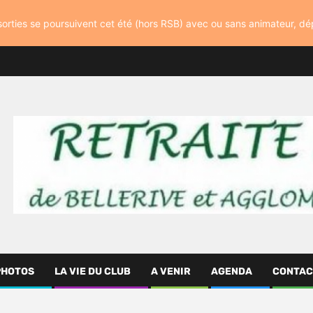
orties se poursuivent cet été (hors RSB) avec ou sans animateur, d
PHOTOS
LA VIE DU CLUB
A VENIR
AGENDA
CONTAC