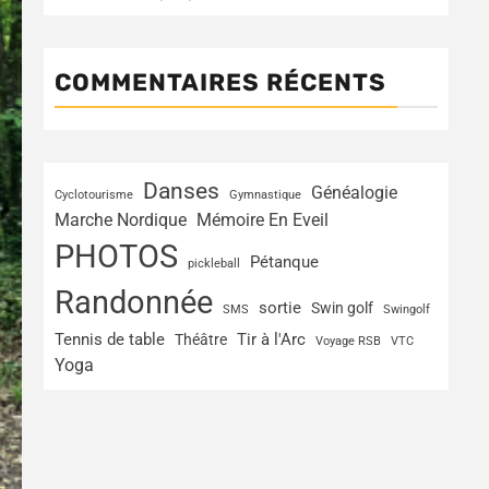
COMMENTAIRES RÉCENTS
Danses
Généalogie
Cyclotourisme
Gymnastique
Marche Nordique
Mémoire En Eveil
PHOTOS
Pétanque
pickleball
Randonnée
sortie
Swin golf
SMS
Swingolf
Tir à l'Arc
Tennis de table
Théâtre
Voyage RSB
VTC
Yoga