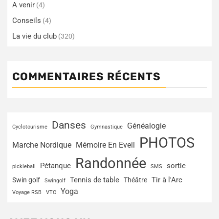
A venir
(4)
Conseils
(4)
La vie du club
(320)
COMMENTAIRES RÉCENTS
Danses
Généalogie
Cyclotourisme
Gymnastique
PHOTOS
Marche Nordique
Mémoire En Eveil
Randonnée
Pétanque
sortie
pickleball
SMS
Tir à l'Arc
Swin golf
Tennis de table
Théâtre
Swingolf
Yoga
Voyage RSB
VTC