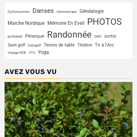
Danses
Généalogie
Cyclotourisme
Gymnastique
PHOTOS
Marche Nordique
Mémoire En Eveil
Randonnée
Pétanque
sortie
pickleball
SMS
Tir à l'Arc
Swin golf
Tennis de table
Théâtre
Swingolf
Yoga
Voyage RSB
VTC
AVEZ VOUS VU