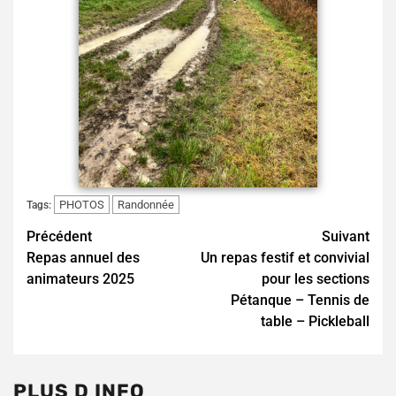
PHOTOS
Randonnée
Tags:
Continue
Précédent
Suivant
Repas annuel des
Un repas festif et convivial
Reading
animateurs 2025
pour les sections
Pétanque – Tennis de
table – Pickleball
PLUS D INFO