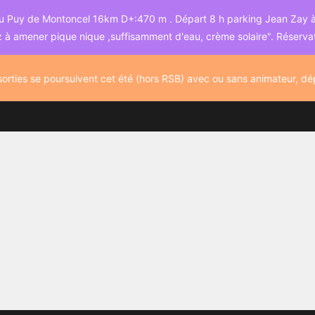
 Puy de Montoncel 16km D+:470 m . Départ 8 h parking Jean Zay à Bel
 à amener pique nique ,suffisamment d'eau, crème solaire". Réserva
orties se poursuivent cet été (hors RSB) avec ou sans animateur, d