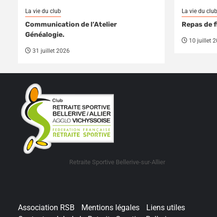
La vie du club
La vie du clu
Communication de l’Atelier
Repas de f
Généalogie.
10 juillet 
31 juillet 2026
Retraite Sportive Bellerive-sur-Allier
Association RSB
Mentions légales
Liens utiles