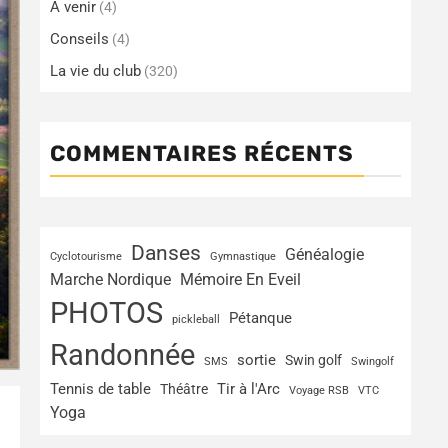
A venir
(4)
Conseils
(4)
La vie du club
(320)
COMMENTAIRES RÉCENTS
Danses
Généalogie
Cyclotourisme
Gymnastique
Marche Nordique
Mémoire En Eveil
PHOTOS
Pétanque
pickleball
Randonnée
sortie
Swin golf
SMS
Swingolf
Tir à l'Arc
Tennis de table
Théâtre
Voyage RSB
VTC
Yoga