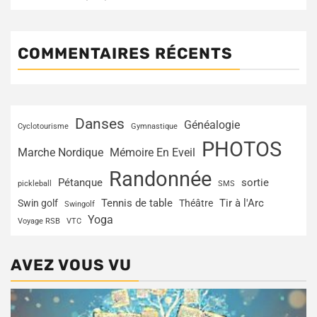
COMMENTAIRES RÉCENTS
Danses
Généalogie
Cyclotourisme
Gymnastique
PHOTOS
Marche Nordique
Mémoire En Eveil
Randonnée
Pétanque
sortie
pickleball
SMS
Tir à l'Arc
Swin golf
Tennis de table
Théâtre
Swingolf
Yoga
Voyage RSB
VTC
AVEZ VOUS VU