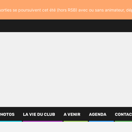
orties se poursuivent cet été (hors RSB) avec ou sans animateur, d
PHOTOS
LA VIE DU CLUB
A VENIR
AGENDA
CONTAC