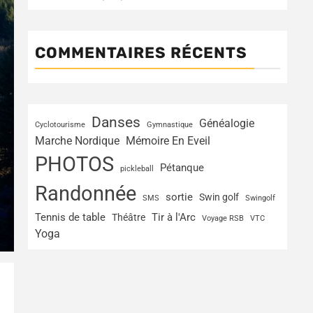
COMMENTAIRES RÉCENTS
Danses
Généalogie
Cyclotourisme
Gymnastique
Marche Nordique
Mémoire En Eveil
PHOTOS
Pétanque
pickleball
Randonnée
sortie
Swin golf
SMS
Swingolf
Tir à l'Arc
Tennis de table
Théâtre
Voyage RSB
VTC
Yoga