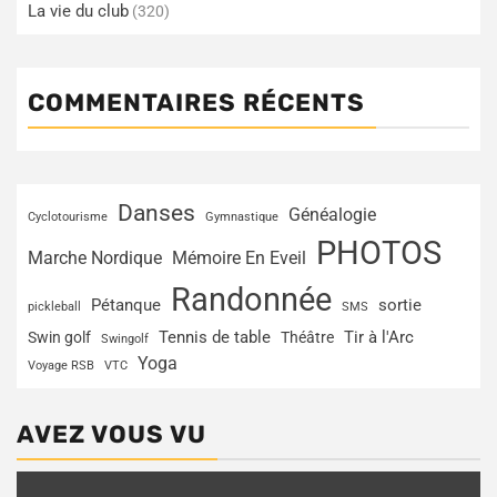
La vie du club
(320)
COMMENTAIRES RÉCENTS
Danses
Généalogie
Cyclotourisme
Gymnastique
PHOTOS
Marche Nordique
Mémoire En Eveil
Randonnée
Pétanque
sortie
pickleball
SMS
Tir à l'Arc
Swin golf
Tennis de table
Théâtre
Swingolf
Yoga
Voyage RSB
VTC
AVEZ VOUS VU