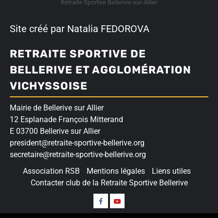
Retraite Sportive Bellerive-sur-Allier
Site créé par Natalia FEDOROVA
RETRAITE SPORTIVE DE
BELLERIVE ET AGGLOMÉRATION
VICHYSSOISE
Mairie de Bellerive sur Allier
12 Esplanade François Mitterand
E 03700 Bellerive sur Allier
president@retraite-sportive-bellerive.org
secretaire@retraite-sportive-bellerive.org
Association RSB
Mentions légales
Liens utiles
Contacter club de la Retraite Sportive Bellerive
Suivez-
Nos
nous
vidéos