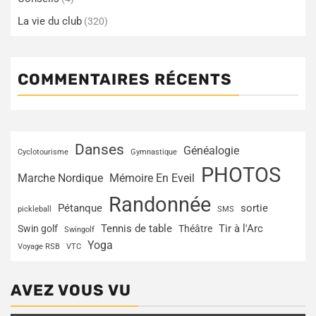
La vie du club
(320)
COMMENTAIRES RÉCENTS
Danses
Généalogie
Cyclotourisme
Gymnastique
PHOTOS
Marche Nordique
Mémoire En Eveil
Randonnée
Pétanque
sortie
pickleball
SMS
Tir à l'Arc
Swin golf
Tennis de table
Théâtre
Swingolf
Yoga
Voyage RSB
VTC
AVEZ VOUS VU