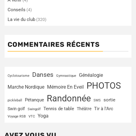
A venir
(4)
Conseils
(4)
La vie du club
(320)
COMMENTAIRES RÉCENTS
Danses
Généalogie
Cyclotourisme
Gymnastique
PHOTOS
Marche Nordique
Mémoire En Eveil
Randonnée
Pétanque
sortie
pickleball
SMS
Tir à l'Arc
Swin golf
Tennis de table
Théâtre
Swingolf
Yoga
Voyage RSB
VTC
AVEZ VOUS VU