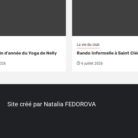
b
La vie du club
in d’année du Yoga de Nelly
Rando Informelle à Saint Cl
2026
6 juillet 2026
Site créé par Natalia FEDOROVA