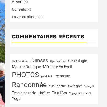
A venir
(4)
Conseils
(4)
La vie du club
(320)
COMMENTAIRES RÉCENTS
Danses
Généalogie
Cyclotourisme
Gymnastique
Marche Nordique
Mémoire En Eveil
PHOTOS
Pétanque
pickleball
Randonnée
sortie
Swin golf
SMS
Swingolf
Tir à l'Arc
Tennis de table
Théâtre
Voyage RSB
VTC
Yoga