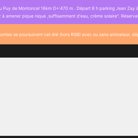
 Puy de Montoncel 16km D+:470 m . Départ 8 h parking Jean Zay à Bel
 à amener pique nique ,suffisamment d'eau, crème solaire". Réserva
orties se poursuivent cet été (hors RSB) avec ou sans animateur, d