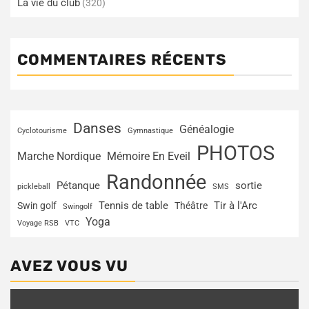
La vie du club
(320)
COMMENTAIRES RÉCENTS
Danses
Généalogie
Cyclotourisme
Gymnastique
PHOTOS
Marche Nordique
Mémoire En Eveil
Randonnée
Pétanque
sortie
pickleball
SMS
Tir à l'Arc
Swin golf
Tennis de table
Théâtre
Swingolf
Yoga
Voyage RSB
VTC
AVEZ VOUS VU