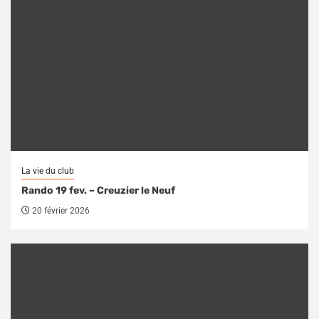
La vie du club
Rando 19 fev. – Creuzier le Neuf
20 février 2026