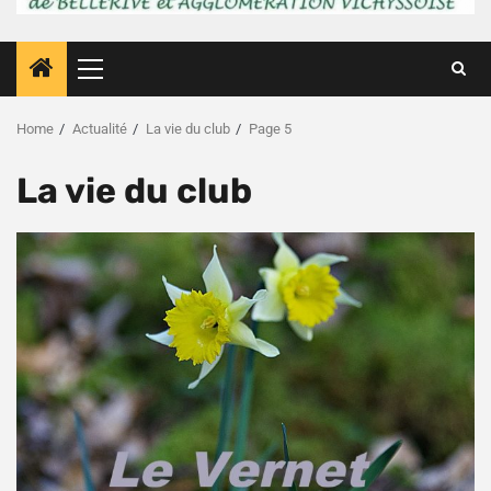
Primary
Menu
Home
Actualité
La vie du club
Page 5
La vie du club