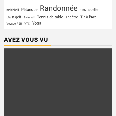
Randonnée
Pétanque
sortie
pickleball
SMS
Tir à l'Arc
Swin golf
Tennis de table
Théâtre
Swingolf
Yoga
Voyage RSB
VTC
AVEZ VOUS VU