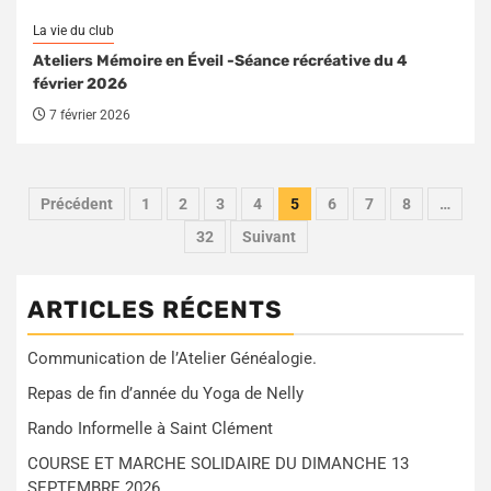
La vie du club
Ateliers Mémoire en Éveil -Séance récréative du 4
février 2026
7 février 2026
Navigation
Précédent
1
2
3
4
5
6
7
8
…
des
32
Suivant
articles
ARTICLES RÉCENTS
Communication de l’Atelier Généalogie.
Repas de fin d’année du Yoga de Nelly
Rando Informelle à Saint Clément
COURSE ET MARCHE SOLIDAIRE DU DIMANCHE 13
SEPTEMBRE 2026.